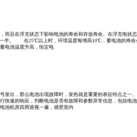
，而且在浮充状态下影响电池的寿命和存放寿命。在浮充电状
减少一半。 在25℃以上时，环境温度每增高10℃，蓄电池
蓄电池温度升高，恒定电
号发出，那么电池出现故障时，发热就是重要的表征特点
行快速的响应，判断电池是否有故障和参数异常信息，包括电池
池机房四周巡视一遍，感受室内