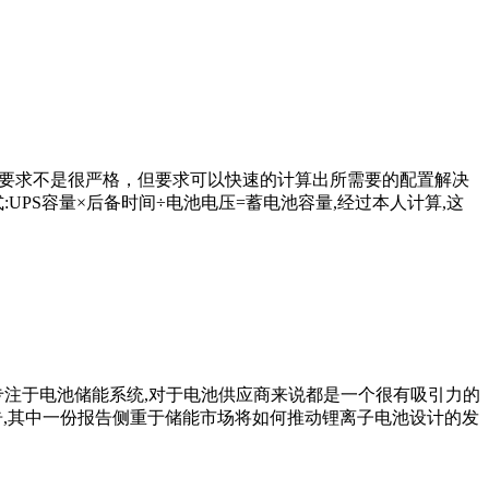
确性要求不是很严格，但要求可以快速的计算出所需要的配置解决
S容量×后备时间÷电池电压=蓄电池容量,经过本人计算,这
专注于电池储能系统,对于电池供应商来说都是一个很有吸引力的
报告,其中一份报告侧重于储能市场将如何推动锂离子电池设计的发