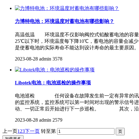
力博特电池：环境温度对蓄电池有哪些影响？
高温低温 环境温度不仅影响阀控式铅酸蓄电池的容量
25℃以下时，环境温度每下降10℃，蓄电池的容量会
是使蓄电池的实际寿命不能达到设计寿命的最主要原因。
2023-08-28
admin
3578
Libotek电池：电池巡检的操作事项
电池巡检 任何设备在故障发生前一定有异常的讯
的监控系统，监控系统可以第一时间对出现的警示信号进
动、一切正常后开始进行下一步巡检。 其次，沿电
2023-08-28
admin
2579
上一页
1
2
3
下一页
转至第
加载更多