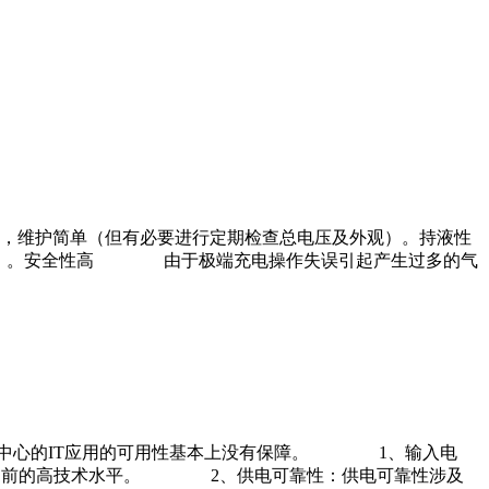
维护简单（但有必要进行定期检查总电压及外观）。持液性
置）。安全性高 由于极端充电操作失误引起产生过多的气
数据中心的IT应用的可用性基本上没有保障。 1、输入电
代表了目前的高技术水平。 2、供电可靠性：供电可靠性涉及