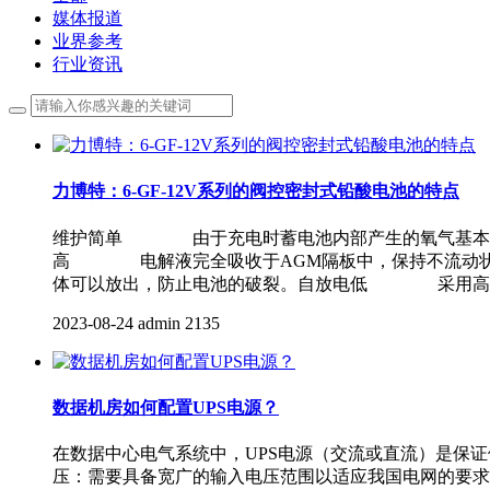
媒体报道
业界参考
行业资讯
力博特：6-GF-12V系列的阀控密封式铅酸电池的特点
维护简单 由于充电时蓄电池内部产生的氧气基本被极
高 电解液完全吸收于AGM隔板中，保持不流动状
体可以放出，防止电池的破裂。自放电低 采用高纯
2023-08-24
admin
2135
数据机房如何配置UPS电源？
在数据中心电气系统中，UPS电源（交流或直流）是保
压：需要具备宽广的输入电压范围以适应我国电网的要求