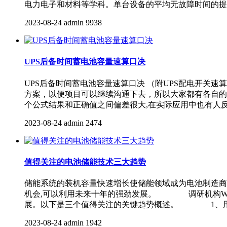
电力电子和材料等学科。单台设备的平均无故障时间的提
2023-08-24
admin
9938
UPS后备时间蓄电池容量速算口决
UPS后备时间蓄电池容量速算口决 （附UPS配电开关
方案，以便项目可以继续沟通下去，所以大家都有各自的
个公式结果和正确值之间偏差很大,在实际应用中也有人
2023-08-24
admin
2474
值得关注的电池储能技术三大趋势
储能系统的装机容量快速增长使储能领域成为电池制造商新
机会,可以利用未来十年的强劲发展。 调研机构Wood
展。以下是三个值得关注的关键趋势概述。 1、
2023-08-24
admin
1942