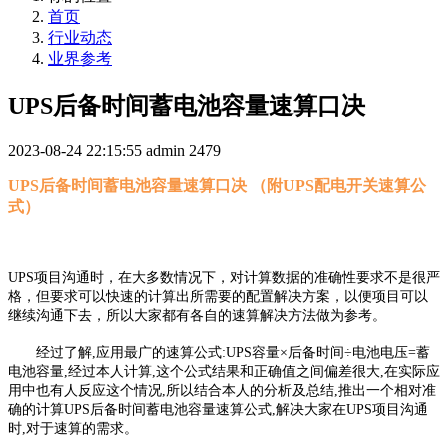
首页
行业动态
业界参考
UPS后备时间蓄电池容量速算口决
2023-08-24 22:15:55
admin
2479
UPS后备时间蓄电池容量速算口决 （附UPS配电开关速算公
式）
UPS项目沟通时，在大多数情况下，对计算数据的准确性要求不是很严
格，但要求可以快速的计算出所需要的配置解决方案，以便项目可以
继续沟通下去，所以大家都有各自的速算解决方法做为参考。
经过了解,应用最广的速算公式:UPS容量×后备时间÷电池电压=蓄
电池容量,经过本人计算,这个公式结果和正确值之间偏差很大,在实际应
用中也有人反应这个情况,所以结合本人的分析及总结,推出一个相对准
确的计算UPS后备时间蓄电池容量速算公式,解决大家在UPS项目沟通
时,对于速算的需求。