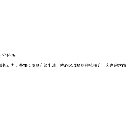
075亿元。
长动力，叠加低质量产能出清、核心区域价格持续提升、客户需求向