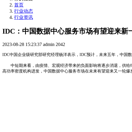
首页
行业动态
行业资讯
IDC：中国数据中心服务市场有望迎来新
2023-08-28 15:23:37
admin
2042
IDC中国企业级研究部研究经理杨洋表示，IDC预计，未来五年，中国数据
中短期来看，由疫情、宏观经济带来的负面影响将逐步消退，供给结
高功率密度机构进发，中国数据中心服务市场在未来有望迎来又一轮爆