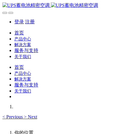
登录
注册
首页
产品中心
解决方案
服务与支持
关于我们
首页
产品中心
解决方案
服务与支持
关于我们
<
Previous
>
Next
你的位置