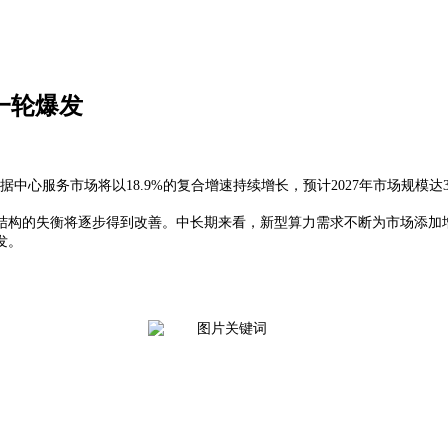
一轮爆发
中心服务市场将以18.9%的复合增速持续增长，预计2027年市场规模达3
构的失衡将逐步得到改善。中长期来看，新型算力需求不断为市场添加增
发。