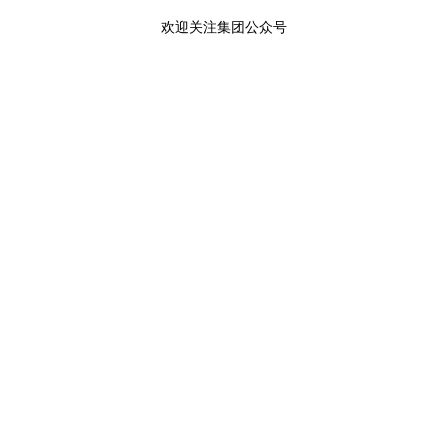
欢迎关注集团公众号